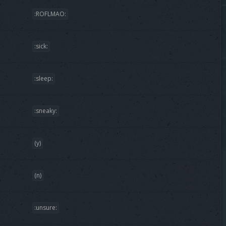
:ROFLMAO:
:sick:
:sleep:
:sneaky:
(y)
(n)
:unsure: