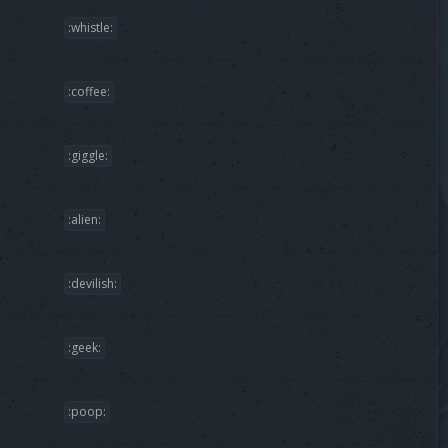
:whistle:
:coffee:
:giggle:
:alien:
:devilish:
:geek:
:poop: