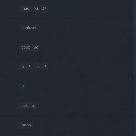
:mad:
>:(
:@
:confused:
:cool:
8-)
:p
:P
:-p
:-P
:D
:eek:
:o
:oops: