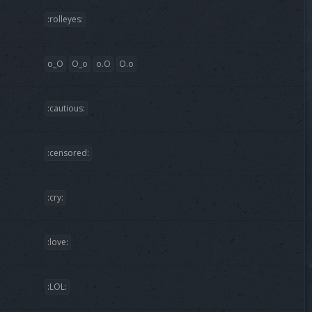
:rolleyes:
o_O
O_o
o.O
O.o
:cautious:
:censored:
:cry:
:love:
:LOL: