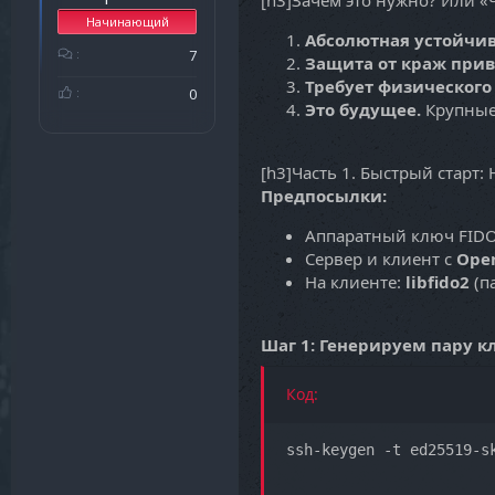
[h3]Зачем это нужно? Или «
Начинающий
Абсолютная устойчив
7
Защита от краж при
Требует физического
0
Это будущее.
Крупные
[h3]Часть 1. Быстрый старт:
Предпосылки:
Аппаратный ключ FID
Сервер и клиент с
Open
На клиенте:
libfido2
(п
Шаг 1: Генерируем пару к
Код:
ssh-keygen -t ed25519-s