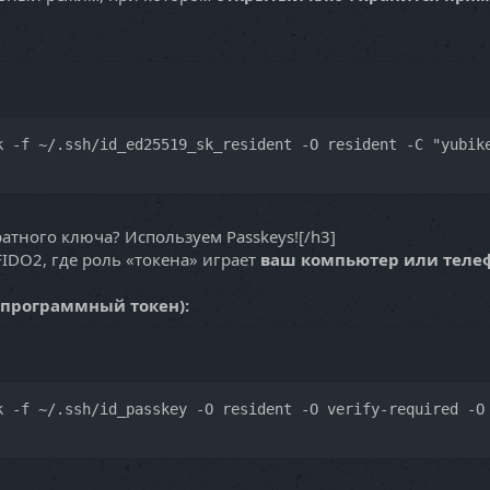
k -f ~/.ssh/id_ed25519_sk_resident -O resident -C "yubik
аратного ключа? Используем Passkeys![/h3]
IDO2, где роль «токена» играет
ваш компьютер или теле
 программный токен):
k -f ~/.ssh/id_passkey -O resident -O verify-required -O