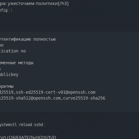
ера: ужесточаем политики[/h3]
:
nfig
тентификацию полностью

o

ication no

менные методы



blickey

ритмы

25519,ssh-ed25519-cert-v01@openssh.com

x25519-sha512@openssh.com,curve25519-sha256
ystemctl reload sshd
туп (ОБЯЗАТЕЛЬНО!)[/h3]