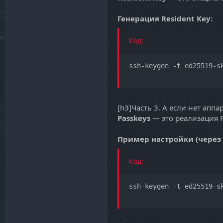
Генерация Resident Key:
Код:
ssh-keygen -t ed25519-s
[h3]Часть 3. А если нет апп
Passkeys
— это реализация F
Пример настройки (через
Код:
ssh-keygen -t ed25519-s