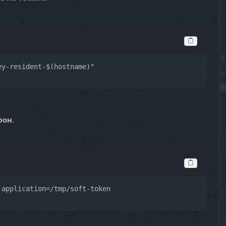
ey-resident-$(hostname)"
фон
.
 application=/tmp/soft-token