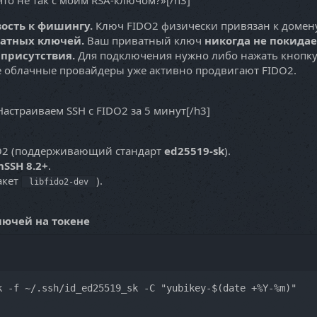
Что не так с моим RSA-ключом?»[/h3]
ость к фишингу.
Ключ FIDO2 физически привязан к домену
ватных ключей.
Ваш приватный ключ
никогда не покида
 присутствия.
Для подключения нужно либо нажать кнопку 
 облачные провайдеры уже активно продвигают FIDO2.
 Настраиваем SSH с FIDO2 за 5 минут[/h3]
O2 (поддерживающий стандарт
ed25519-sk
).
SSH 8.2+
.
акет
).
libfido2-dev
лючей на токене
k -f ~/.ssh/id_ed25519_sk -C "yubikey-$(date +%Y-%m)"