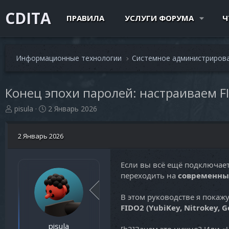
CDITA
ПРАВИЛА
УСЛУГИ ФОРУМА
Ч
Информационные технологии
Системное администриров
Конец эпохи паролей: настраиваем FI
А
Д
pisula
2 Январь 2026
в
а
т
т
2 Январь 2026
о
а
р
н
т
а
Если вы всё ещё подключаете
е
ч
переходить на
современны
м
а
ы
л
а
В этом руководстве я покаж
FIDO2 (YubiKey, Nitrokey, G
pisula