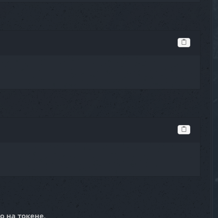
о на токене
.