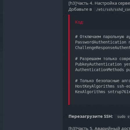
[h3]Часть 4. Настройка серв
Добавьте в
/etc/ssh/sshd_co
Код:
# Отключаем парольную ау
PasswordAuthentication n
ChallengeResponseAuthent
# Разрешаем только совре
PubkeyAuthentication yes
AuthenticationMethods pu
# Только безопасные алго
HostKeyAlgorithms ssh-ed
KexAlgorithms sntrup761
Перезагрузите SSH:
sudo s
[h3]Часть 5. Аварийный дос