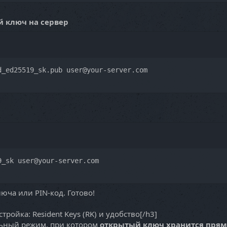
й ключ на сервер
d_ed25519_sk.pub user@your-server.com
9_sk user@your-server.com
юча или PIN-код. Готово!
тройка: Resident Keys (RK) и удобство[/h3]
ьный режим, при котором
открытый ключ хранится прям