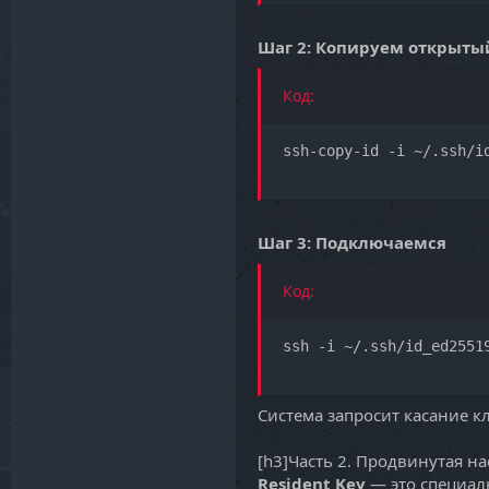
Шаг 2: Копируем открыты
Код:
ssh-copy-id -i ~/.ssh/i
Шаг 3: Подключаемся
Код:
ssh -i ~/.ssh/id_ed2551
Система запросит касание кл
[h3]Часть 2. Продвинутая нас
Resident Key
— это специал