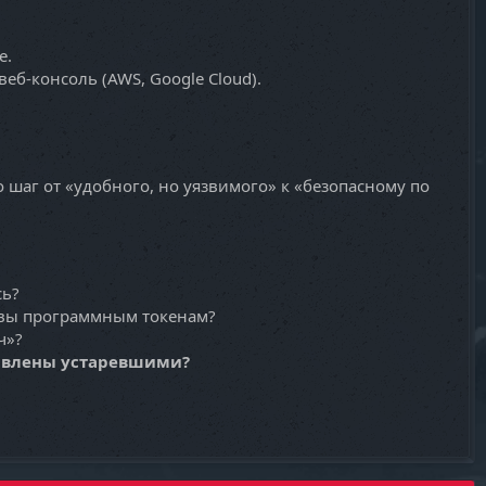
е.
 веб-консоль (AWS, Google Cloud).
то шаг от «удобного, но уязвимого» к «безопасному по
сь?
 вы программным токенам?
ч»?
ъявлены устаревшими?