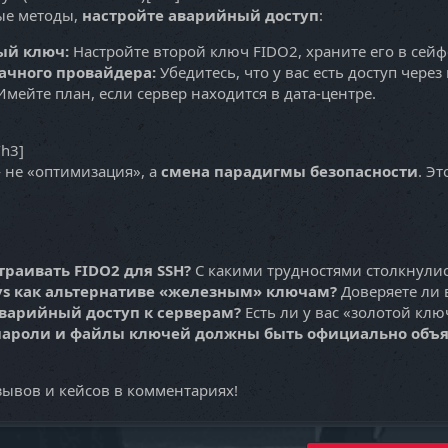
ые методы,
настройте аварийный доступ
:
ый ключ:
Настройте второй ключ FIDO2, храните его в сейф
лачного провайдера:
Убедитесь, что у вас есть доступ через
мейте план, если сервер находится в дата-центре.
h3]
 не «оптимизация», а
смена парадигмы безопасности
. Э
траивать FIDO2 для SSH?
С какими трудностями столкнули
eys как альтернативе «железным» ключам?
Доверяете ли
аварийный доступ к серверам?
Есть ли у вас «золотой клю
о пароли и файлы ключей должны быть официально об
зывов и кейсов в комментариях!