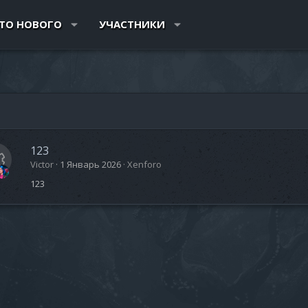
ТО НОВОГО
УЧАСТНИКИ
123
Victor
1 Январь 2026
Xenforo
123
И
о
н