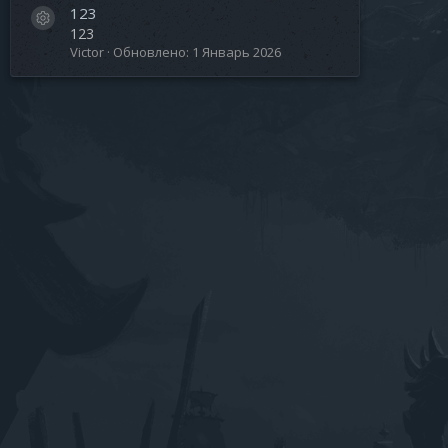
123
а
Иконка ресурса
123
Victor
Обновлено:
1 Январь 2026
с
с
а