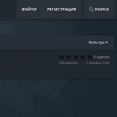
ВОЙТИ
РЕГИСТРАЦИЯ
ПОИСК
Фильтры
0
0 оценок
.
Обновлено
1 Январь 2026
0
0
з
в
е
з
д
(
ы
)