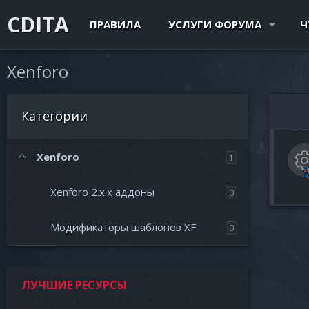
CDITA
ПРАВИЛА
УСЛУГИ ФОРУМА
Ч
Xenforo
Категории
Xenforo
1
Xenforo 2.x.x аддоны
0
к
Модификаторы шаблонов XF
0
ЛУЧШИЕ РЕСУРСЫ
к